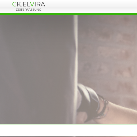
C
K.
EL
V
IRA
ZEITERFASSUNG